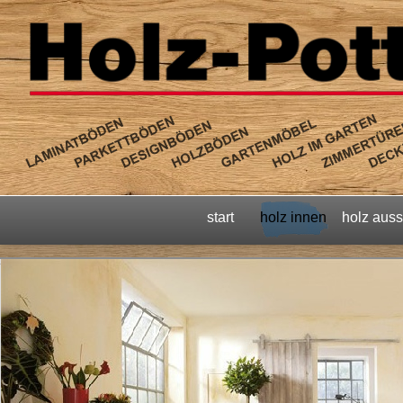
start
holz innen
holz aus